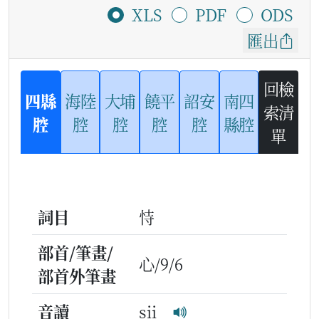
XLS
PDF
ODS
匯出
回檢
四縣
海陸
大埔
饒平
詔安
南四
索清
腔
腔
腔
腔
腔
縣腔
單
詞目
恃
部首/筆畫/
心/9/6
部首外筆畫
音讀
sii