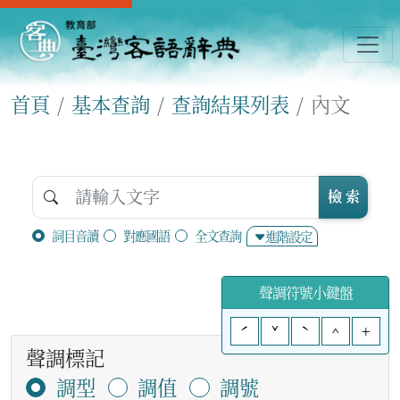
首頁
基本查詢
查詢結果列表
內文
檢 索
詞目音讀
對應國語
全文查詢
進階設定
聲調符號小鍵盤
ˊ
ˇ
ˋ
^
+
聲調標記
調型
調值
調號