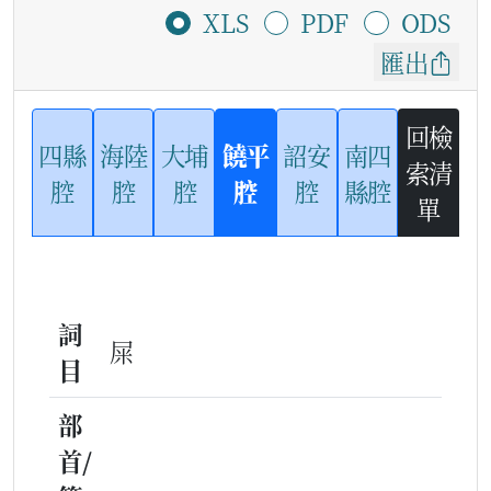
XLS
PDF
ODS
匯出
回檢
四縣
海陸
大埔
饒平
詔安
南四
索清
腔
腔
腔
腔
腔
縣腔
單
詞
屎
目
部
首/