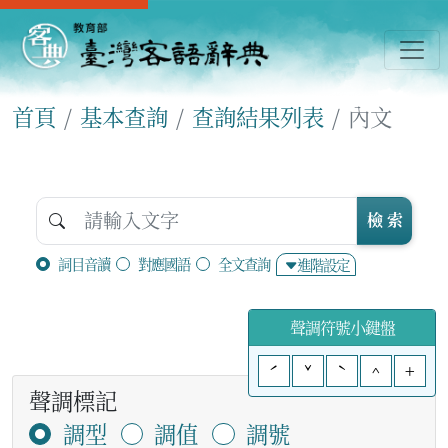
首頁
基本查詢
查詢結果列表
內文
檢 索
詞目音讀
對應國語
全文查詢
進階設定
聲調符號小鍵盤
ˊ
ˇ
ˋ
^
+
聲調標記
調型
調值
調號