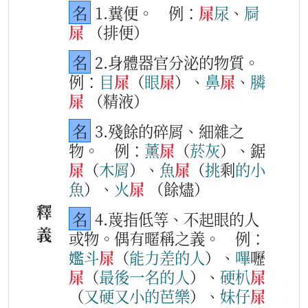
名
1.糞便。
例：
屎
尿
、
屙
屎
（排便）
名
2.身體器官分泌的物質。
例：
目
屎
（
眼
屎
）、
鼻
屎
、
膦
屎
（精液）
名
3.殘餘的碎屑、細雜之
物。
例：
薰
屎
（
菸
灰
）、鋸
屎
（
木
屑
）、
魚
屎
（
挑
剩
的
小
魚
）、
火
屎
（餘燼）
釋
名
4.蔑指低等、不起眼的人
義
或物。偶有暱稱之義。
例：
㜮斗
屎
（
能力
差
的
人
）、
嗶
嚦
屎
（
最
後
一
名
的
人
）、
硬
朳
屎
（
又
硬
又
小
的
芭
樂
）、
妹仔
屎