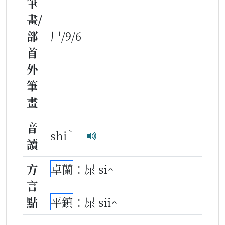
筆
畫/
部
尸/9/6
首
外
筆
畫
音
ˋ
shi
讀
方
卓蘭
：屎 si^
言
點
平鎮
：屎 sii^