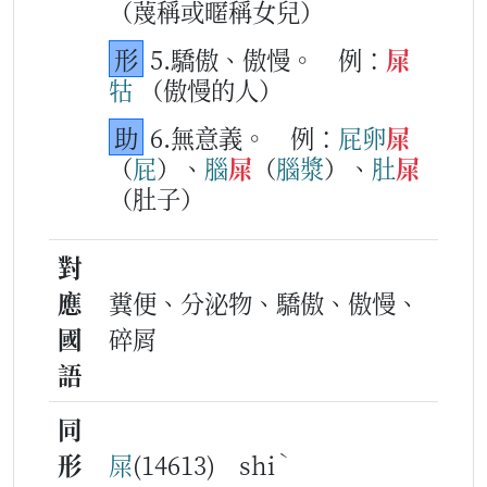
（蔑稱或暱稱女兒）
形
5.驕傲、傲慢。
例：
屎
牯
（傲慢的人）
助
6.無意義。
例：
屁卵
屎
（
屁
）、
腦
屎
（
腦漿
）、
肚
屎
（肚子）
對
應
糞便、分泌物、驕傲、傲慢、
國
碎屑
語
同
ˋ
形
屎
(14613) shi