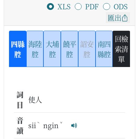
XLS
PDF
ODS
匯出
回檢
四縣
海陸
大埔
饒平
詔安
南四
索清
腔
腔
腔
腔
腔
縣腔
單
詞
使人
目
音
ˋ
ˇ
sii
ngin
讀