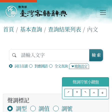
首頁
基本查詢
查詢結果列表
內文
檢 索
詞目音讀
對應國語
全文查詢
進階設定
聲調符號小鍵盤
ˊ
ˇ
ˋ
^
+
聲調標記
調型
調值
調號