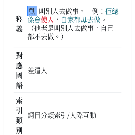
動
叫別人去做事。
例：
佢
總
釋
係
會
使人
，
自家
都
毋
去
做
。
（他老是叫別人去做事，自己
義
都不去做。）
對
應
差遣人
國
語
索
引
詞目分類索引/人際互動
類
別