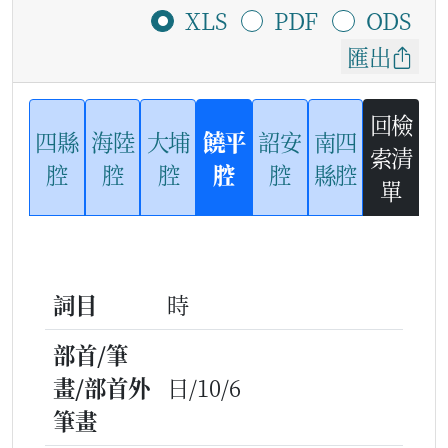
XLS
PDF
ODS
匯出
回檢
四縣
海陸
大埔
饒平
詔安
南四
索清
腔
腔
腔
腔
腔
縣腔
單
詞目
時
部首/筆
畫/部首外
日/10/6
筆畫