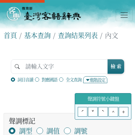
首頁
基本查詢
查詢結果列表
內文
檢 索
詞目音讀
對應國語
全文查詢
進階設定
聲調符號小鍵盤
ˊ
ˇ
ˋ
^
+
聲調標記
調型
調值
調號