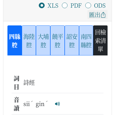
XLS
PDF
ODS
匯出
回檢
四縣
海陸
大埔
饒平
詔安
南四
索清
腔
腔
腔
腔
腔
縣腔
單
詞
詩經
目
音
ˊ
ˊ
sii
gin
讀