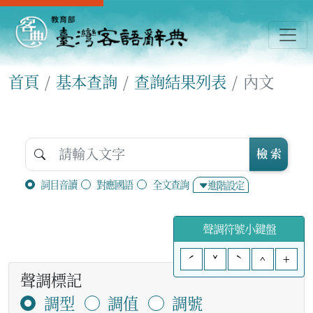
首頁
基本查詢
查詢結果列表
內文
檢 索
詞目音讀
對應國語
全文查詢
進階設定
聲調符號小鍵盤
ˊ
ˇ
ˋ
^
+
聲調標記
調型
調值
調號