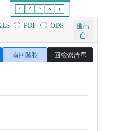
ˊ
ˇ
ˋ
^
+
XLS
PDF
ODS
匯出
南四縣腔
回檢索清單