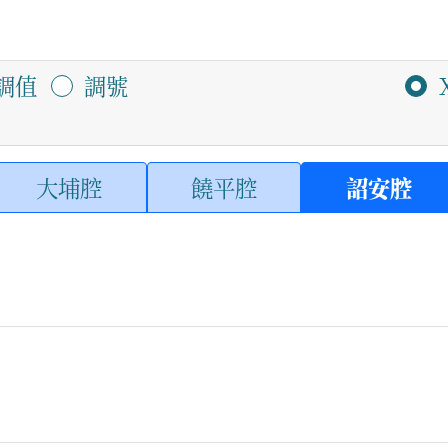
調值
調號
大埔腔
饒平腔
詔安腔