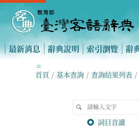
最新消息
辭典說明
索引瀏覽
辭
:::
首頁
基本查詢
查詢結果列表
詞目音讀