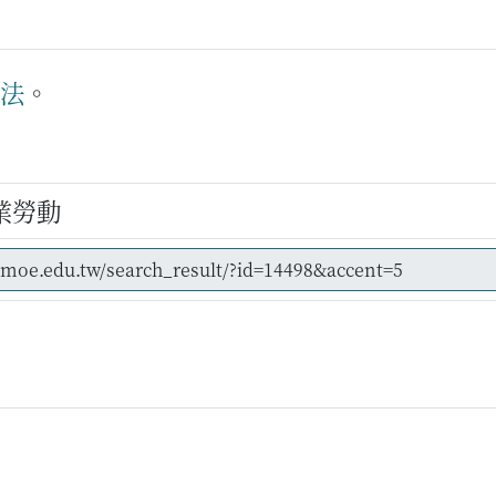
法
。
業勞動