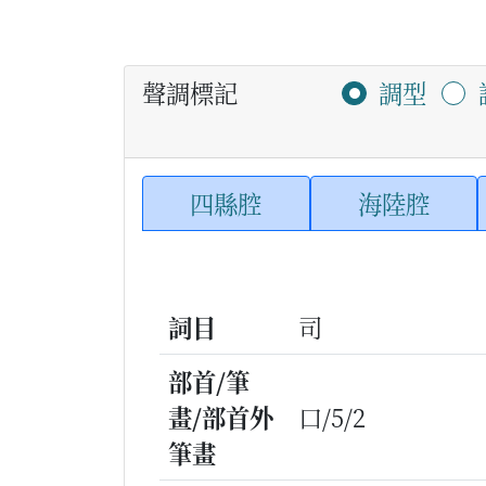
聲調標記
調型
四縣腔
海陸腔
詞目
司
部首/筆
畫/部首外
口/5/2
筆畫