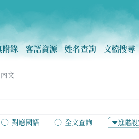
典附錄
客語資源
姓名查詢
文檔搜尋
內文
對應國語
全文查詢
進階設