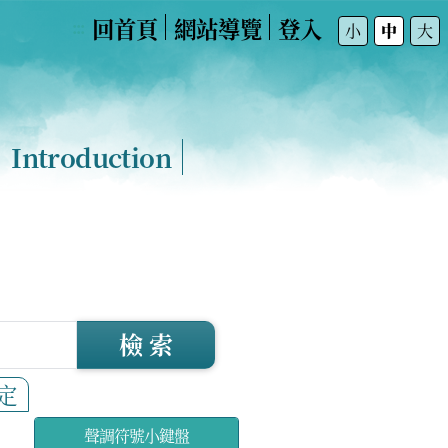
回首頁
網站導覽
登入
:::
小
中
大
Introduction
檢 索
定
聲調符號小鍵盤