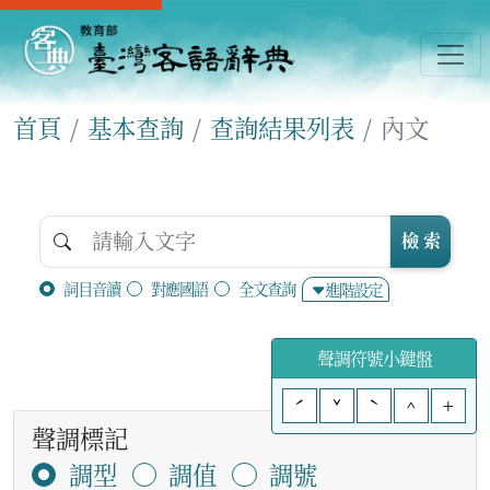
首頁
基本查詢
查詢結果列表
內文
檢 索
詞目音讀
對應國語
全文查詢
進階設定
聲調符號小鍵盤
ˊ
ˇ
ˋ
^
+
聲調標記
調型
調值
調號