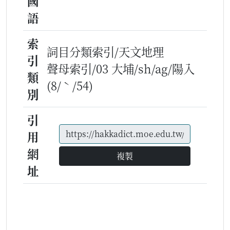
國
語
索
詞目分類索引/天文地理
引
聲母索引/03 大埔/sh/ag/陽入
類
(8/ˋ/54)
別
引
用
網
複製
址