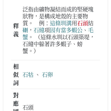
泛指由礦物凝結而成的堅硬塊
狀物，是構成地殼的主要物
質。
例：
這
條
圳溝
用
石頭
結
釋
䃗
，
石
縫
項
囥
有
當多
蝦公
、
毛
義
蟹
。
（這條水圳以石頭築堤，
石縫中躲著許多蝦子、螃
蟹。）
相
似
石牯
、
石卵
詞
對
應
石頭