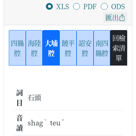
XLS
PDF
ODS
匯出
回檢
四縣
海陸
大埔
饒平
詔安
南四
索清
腔
腔
腔
腔
腔
縣腔
單
詞
石頭
目
音
ˋ
ˇ
shag
teu
讀