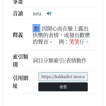
筆畫
音讀
seu
動
因開心而在臉上露出
釋義
快樂的表情，或發出歡樂
的聲音。
例：
笑
笑
仔
。
索引類
詞目分類索引/表情動作
別
引用網
址
複製