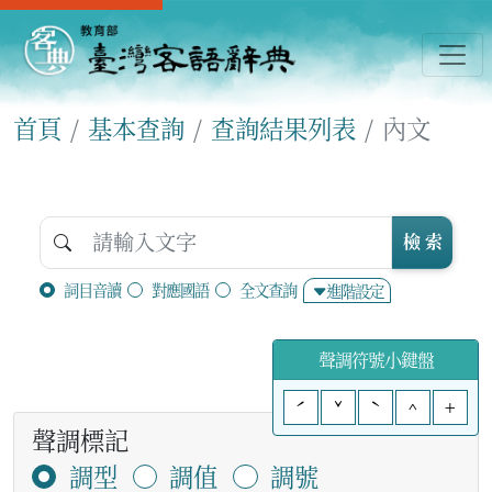
首頁
基本查詢
查詢結果列表
內文
檢 索
詞目音讀
對應國語
全文查詢
進階設定
聲調符號小鍵盤
ˊ
ˇ
ˋ
^
+
聲調標記
調型
調值
調號