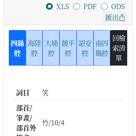
XLS
PDF
ODS
匯出
回檢
四縣
海陸
大埔
饒平
詔安
南四
索清
腔
腔
腔
腔
腔
縣腔
單
詞目
笑
部首/
筆畫/
竹/10/4
部首外