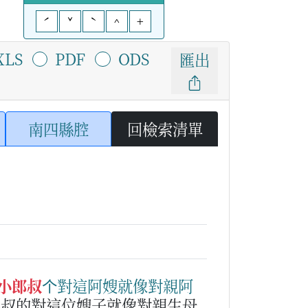
ˊ
ˇ
ˋ
^
+
XLS
PDF
ODS
匯出
南四縣腔
回檢索清單
小郎叔
个
對
這
阿嫂
就像
對
親
阿
小叔的對這位嫂子就像對親生母