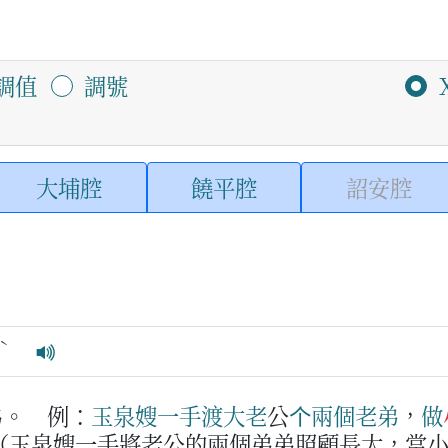
調值
調號
大埔腔
饒平腔
詔安腔
ˋ
弟。
例：
玉
泉
嫂
一
手
渡
大老
公
个
兩
個
老弟
，
做
（玉泉嫂一手將老公的兩個弟弟照顧長大，當