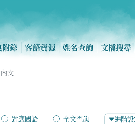
典附錄
客語資源
姓名查詢
文檔搜尋
內文
對應國語
全文查詢
進階設