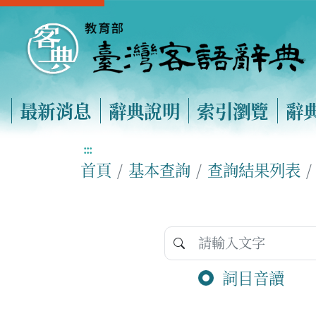
最新消息
辭典說明
索引瀏覽
辭
:::
首頁
基本查詢
查詢結果列表
詞目音讀