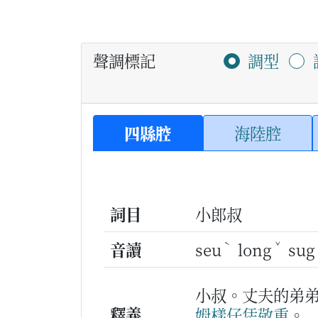
聲調標記
調型
四縣腔
海陸腔
詞目
小郎叔
ˋ
ˇ
音讀
seu
long
sug
小叔。丈夫的弟
釋義
姆
樣仔
恁
敬重
。