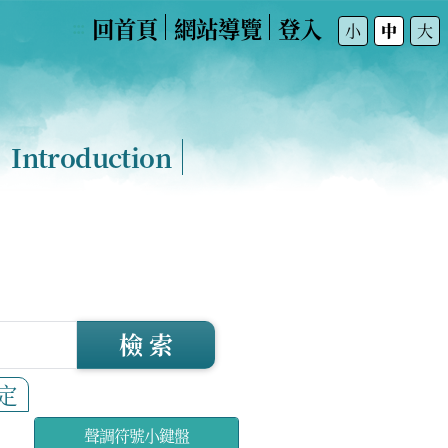
回首頁
網站導覽
登入
:::
小
中
大
Introduction
檢 索
定
聲調符號小鍵盤