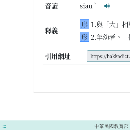
ˋ
音讀
siau
形
1.與「大」相
釋義
形
2.年幼者。
引用網址
:::
中華民國教育部 版權所有