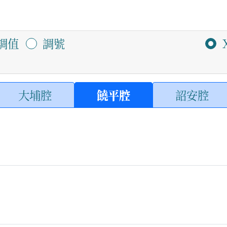
調值
調號
大埔腔
饒平腔
詔安腔