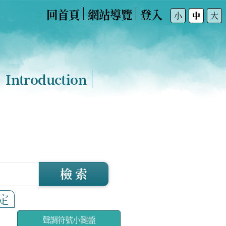
回首頁
網站導覽
登入
:::
小
中
大
Introduction
檢 索
定
聲調符號小鍵盤