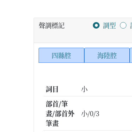
聲調標記
調型
四縣腔
海陸腔
詞目
小
部首/筆
畫/部首外
小/0/3
筆畫