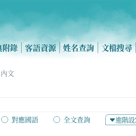
典附錄
客語資源
姓名查詢
文檔搜尋
內文
對應國語
全文查詢
進階設