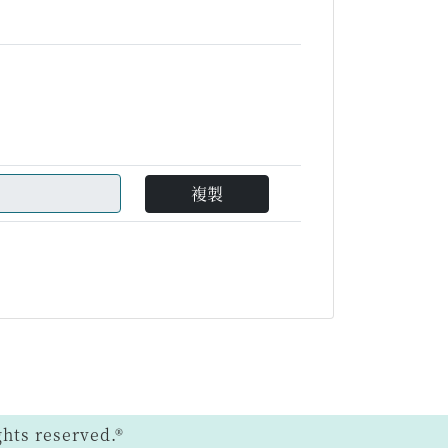
複製
ts reserved.®