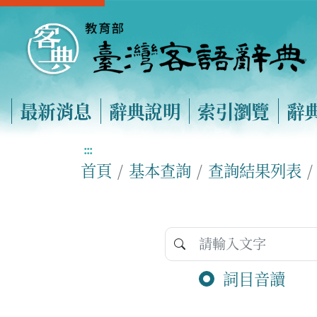
最新消息
辭典說明
索引瀏覽
辭
:::
首頁
基本查詢
查詢結果列表
詞目音讀