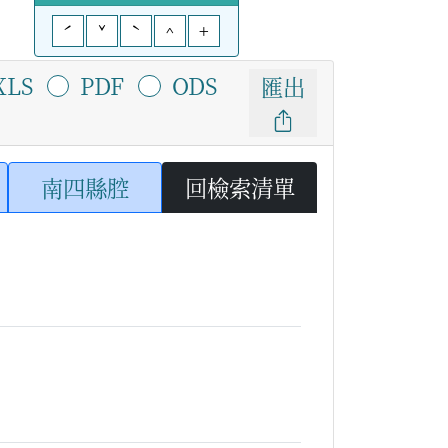
ˊ
ˇ
ˋ
^
+
XLS
PDF
ODS
匯出
南四縣腔
回檢索清單