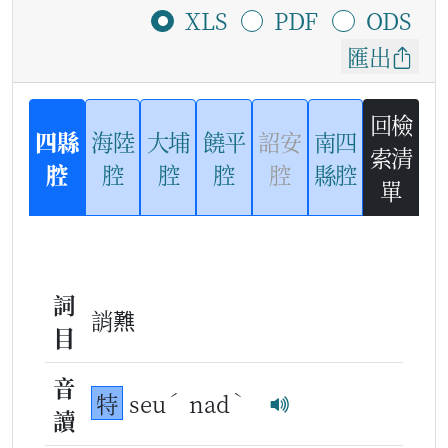
XLS
PDF
ODS
匯出
回檢
四縣
海陸
大埔
饒平
詔安
南四
索清
腔
腔
腔
腔
腔
縣腔
單
詞
誚㸐
目
音
ˊ
ˋ
特
seu
nad
讀