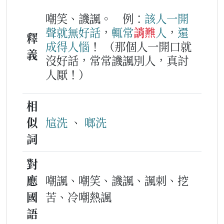
嘲笑、譏諷。
例：
該人
一
開
聲
就
無
好話
，
輒常
誚㸐
人
，
還
釋
成
得人惱
！
（那個人一開口就
義
沒好話，常常譏諷別人，真討
人厭！）
相
似
訄洗
、
啷洗
詞
對
應
嘲諷、嘲笑、譏諷、諷刺、挖
國
苦、冷嘲熱諷
語