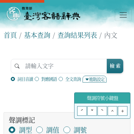
首頁
基本查詢
查詢結果列表
內文
檢 索
詞目音讀
對應國語
全文查詢
進階設定
聲調符號小鍵盤
ˊ
ˇ
ˋ
^
+
聲調標記
調型
調值
調號