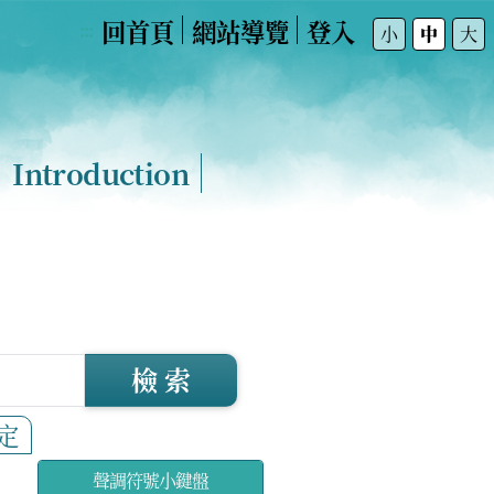
回首頁
網站導覽
登入
:::
小
中
大
Introduction
檢 索
定
聲調符號小鍵盤