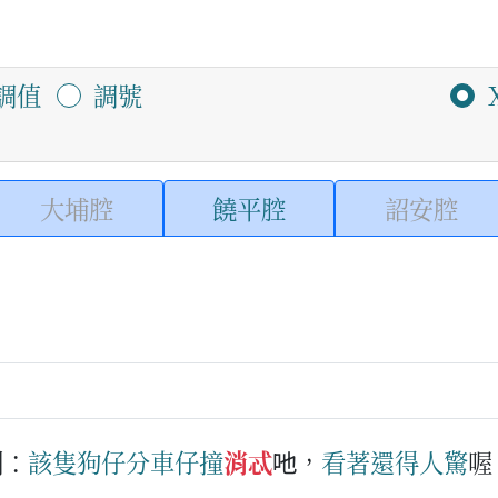
調值
調號
大埔腔
饒平腔
詔安腔
例：
該隻
狗仔
分
車仔
撞
消忒
吔，
看著
還
得人驚
喔