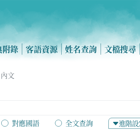
典附錄
客語資源
姓名查詢
文檔搜尋
內文
對應國語
全文查詢
進階設