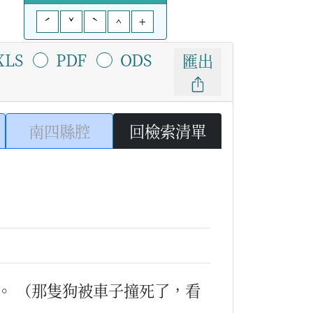
ˊ
ˇ
ˋ
^
+
XLS
PDF
ODS
匯出
南四縣腔
回檢索清單
。
（那隻狗被車子撞死了，看