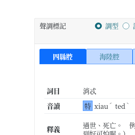
聲調標記
調型
四縣腔
海陸腔
詞目
消忒
ˊ
ˋ
音讀
特
xiau
ted
過世、死亡。
釋義
到好可怕喔。）