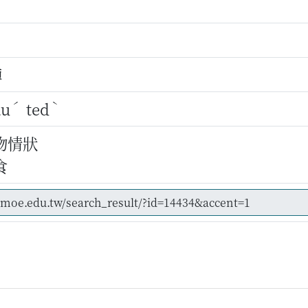
掉
ˊ
ˋ
au
ted
物情狀
食