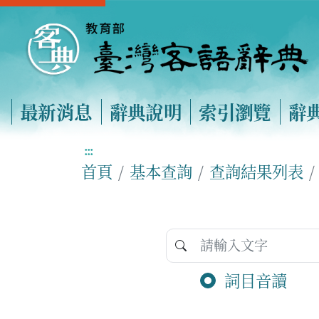
最新消息
辭典說明
索引瀏覽
辭
:::
首頁
基本查詢
查詢結果列表
詞目音讀