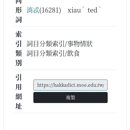
同
ˊ
ˋ
形
消忒
(16281) xiau
ted
詞
索
引
詞目分類索引/事物情狀
類
詞目分類索引/飲食
別
引
用
網
複製
址