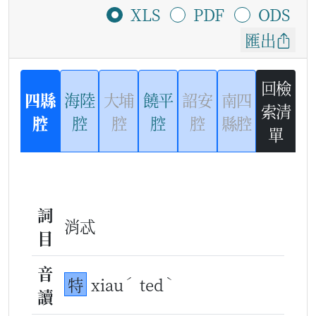
XLS
PDF
ODS
匯出
回檢
四縣
海陸
大埔
饒平
詔安
南四
索清
腔
腔
腔
腔
腔
縣腔
單
詞
消忒
目
音
ˊ
ˋ
特
xiau
ted
讀