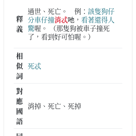
過世、死亡。
例：
該隻
狗仔
釋
分
車仔
撞
消忒
吔，
看著
還
得人
驚
喔。
（那隻狗被車子撞死
義
了，看到好可怕喔。）
相
似
死忒
詞
對
應
消掉、死亡、死掉
國
語