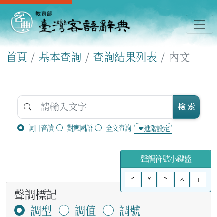
首頁
基本查詢
查詢結果列表
內文
檢 索
詞目音讀
對應國語
全文查詢
進階設定
聲調符號小鍵盤
ˊ
ˇ
ˋ
^
+
聲調標記
調型
調值
調號