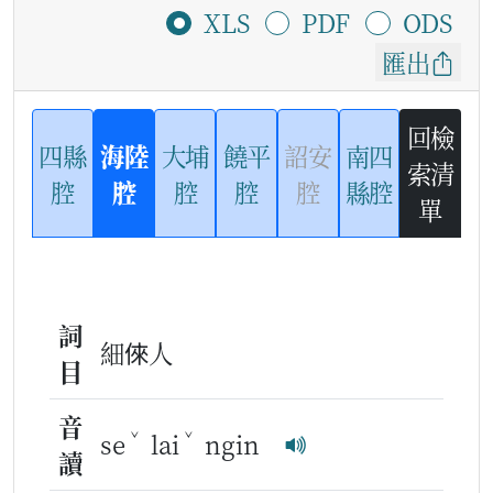
XLS
PDF
ODS
匯出
回檢
四縣
海陸
大埔
饒平
詔安
南四
索清
腔
腔
腔
腔
腔
縣腔
單
詞
細倈人
目
音
ˇ
ˇ
se
lai
ngin
讀