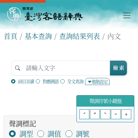
首頁
基本查詢
查詢結果列表
內文
檢 索
詞目音讀
對應國語
全文查詢
進階設定
聲調符號小鍵盤
ˊ
ˇ
ˋ
^
+
聲調標記
調型
調值
調號