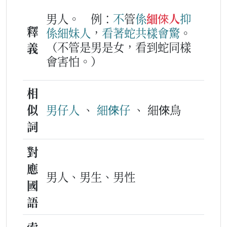
男人。
例：
不
管
係
細倈人
抑
釋
係
細妹人
，
看著
蛇
共樣
會
驚
。
（不管是男是女，看到蛇同樣
義
會害怕。）
相
似
男仔人
、
細倈仔
、 細倈鳥
詞
對
應
男人、男生、男性
國
語