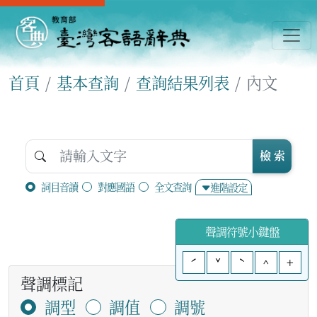
首頁
基本查詢
查詢結果列表
內文
檢 索
詞目音讀
對應國語
全文查詢
進階設定
聲調符號小鍵盤
ˊ
ˇ
ˋ
^
+
聲調標記
調型
調值
調號