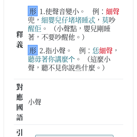
形
1.使聲音變小。
例：
細聲
兜，
細
嬰兒仔
堵堵
睡忒
，
莫
吵
醒
佢
。
（小聲點，嬰兒剛睡
釋
著，不要吵醒他。）
義
形
2.指小聲。
例：
恁
細聲
，
聽
毋著
你
講麼个
。
（這麼小
聲，聽不見你說些什麼。）
對
應
小聲
國
語
引