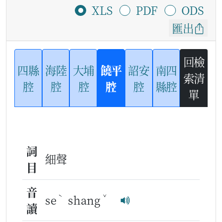
XLS
PDF
ODS
匯出
回檢
四縣
海陸
大埔
饒平
詔安
南四
索清
腔
腔
腔
腔
腔
縣腔
單
詞
細聲
目
音
ˋ
ˇ
se
shang
讀