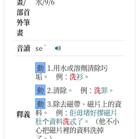
畫/
水/9/6
部首
外筆
畫
ˊ
音讀
se
動
1.用水或溶劑清除圬
垢。
例：
洗
衫
。
動
2.清除。
例：
洗
罪
。
動
3.除去磁帶、磁片上的資
料。
例：
佢
毋堵好
摎
磁
片
釋義
肚
个
資料
洗
忒
了
。
（他不小
心把磁片裡的資料洗掉
了。）