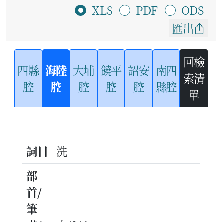
XLS
PDF
ODS
匯出
回檢
四縣
海陸
大埔
饒平
詔安
南四
索清
腔
腔
腔
腔
腔
縣腔
單
詞目
洗
部
首/
筆