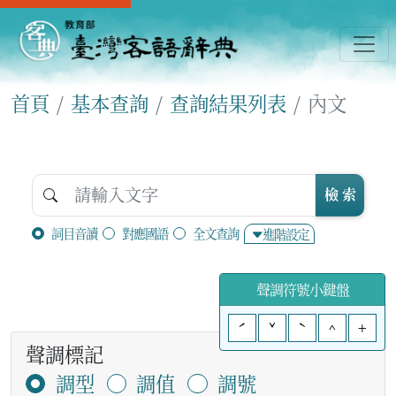
首頁
基本查詢
查詢結果列表
內文
檢 索
詞目音讀
對應國語
全文查詢
進階設定
聲調符號小鍵盤
ˊ
ˇ
ˋ
^
+
聲調標記
調型
調值
調號