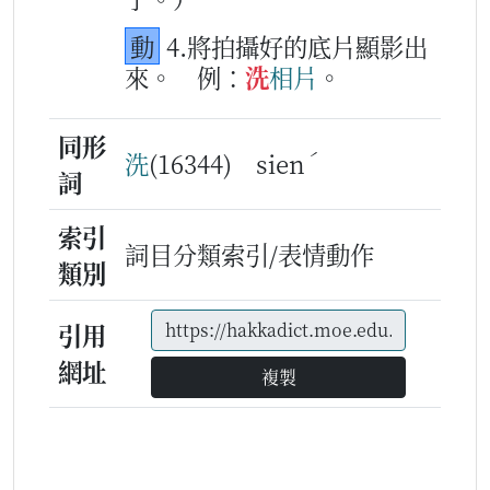
動
4.將拍攝好的底片顯影出
來。
例：
洗
相片
。
同形
ˊ
洗
(16344) sien
詞
索引
詞目分類索引/表情動作
類別
引用
網址
複製