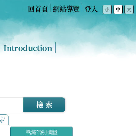
回首頁
網站導覽
登入
:::
小
中
大
Introduction
檢 索
定
聲調符號小鍵盤