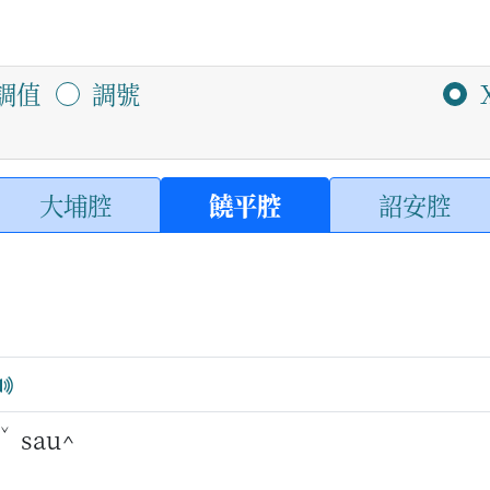
調值
調號
大埔腔
饒平腔
詔安腔
ˇ
sau^