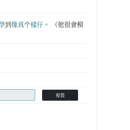
學
到
像
真
个
樣仔
。
（他很會模
複製