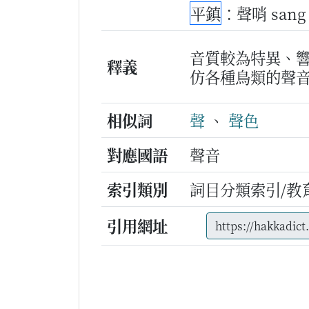
平鎮
：聲哨 sang
音質較為特異、
釋義
仿各種鳥類的聲
相似詞
聲
、
聲色
對應國語
聲音
索引類別
詞目分類索引/教
引用網址