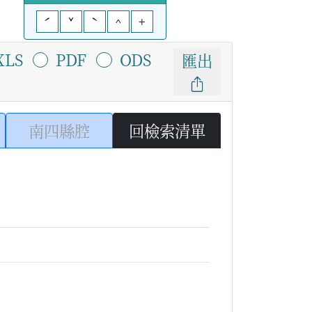
ˊ
ˇ
ˋ
^
+
XLS
PDF
ODS
匯出
南四縣腔
回檢索清單