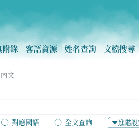
典附錄
客語資源
姓名查詢
文檔搜尋
內文
對應國語
全文查詢
進階設