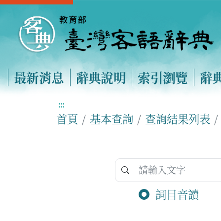
最新消息
辭典說明
索引瀏覽
辭
:::
首頁
基本查詢
查詢結果列表
詞目音讀