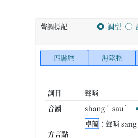
聲調標記
調型
四縣腔
海陸腔
詞目
聲哨
ˇ
ˋ
音讀
shang
sau
卓蘭
：聲哨 sang
方言點