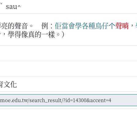
ˇ
sau^
響亮的聲音。
例：
佢
當會
學
各種
鳥仔
个
聲哨
，
音，學得像真的一樣。）
育文化