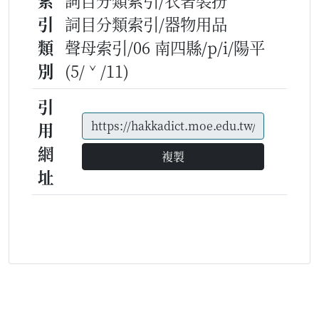
索
詞目分類索引/衣著裝扮
引
詞目分類索引/器物用品
類
聲母索引/06 南四縣/p/i/陽平
別
(5/ˇ/11)
引
用
網
複製
址