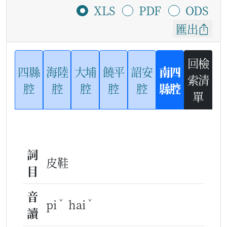
XLS
PDF
ODS
匯出
回檢
四縣
海陸
大埔
饒平
詔安
南四
索清
腔
腔
腔
腔
腔
縣腔
單
詞
皮鞋
目
音
ˇ
ˇ
pi
hai
讀