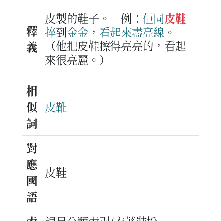
皮製的鞋子。
例：
佢
同
皮鞋
釋
捽
到
金金
，
看
起來
盡
亮線
。
（他把皮鞋擦得亮亮的，看起
義
來很亮麗。）
相
似
皮靴
詞
對
應
皮鞋
國
語