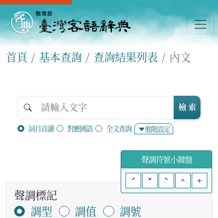
首頁
基本查詢
查詢結果列表
內文
檢 索
詞目音讀
對應國語
全文查詢
進階設定
聲調符號小鍵盤
ˊ
ˇ
ˋ
^
+
聲調標記
調型
調值
調號