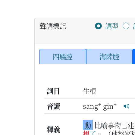
聲調標記
調型
四縣腔
海陸腔
詞目
生根
+
+
音讀
sang
gin
動
比喻事物已建
釋義
根
了
。
（他整家