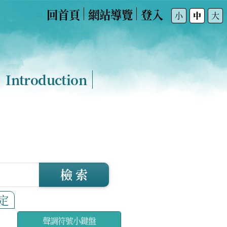
回首頁
網站導覽
登入
:::
小
中
大
Introduction
檢 索
定
聲調符號小鍵盤