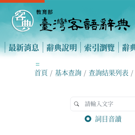
最新消息
辭典說明
索引瀏覽
辭
:::
首頁
基本查詢
查詢結果列表
詞目音讀