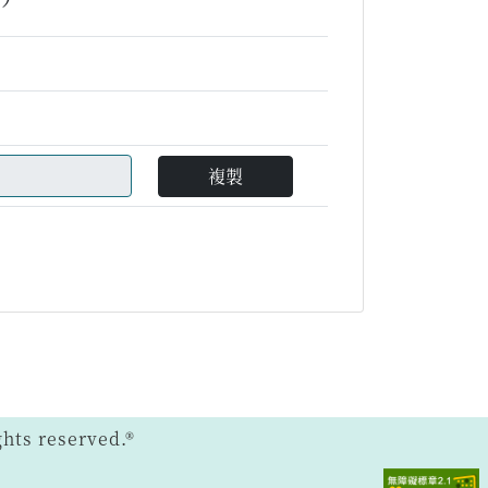
複製
ts reserved.®