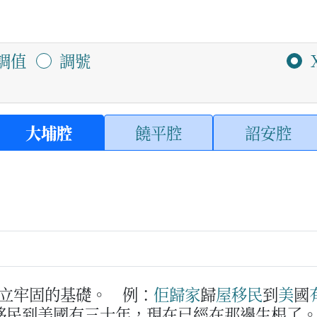
調值
調號
大埔腔
饒平腔
詔安腔
立牢固的基礎。
例：
佢
歸家
歸
屋
移民
到
美
國
移民到美國有三十年，現在已經在那邊生根了