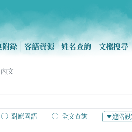
典附錄
客語資源
姓名查詢
文檔搜尋
內文
對應國語
全文查詢
進階設