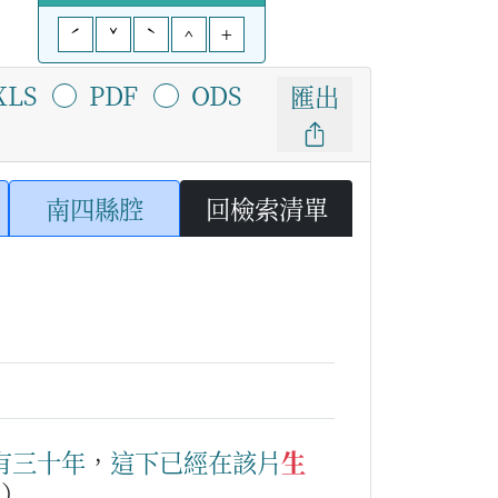
ˊ
ˇ
ˋ
^
+
XLS
PDF
ODS
匯出
南四縣腔
回檢索清單
有
三
十
年
，
這下
已經
在該
片
生
。）