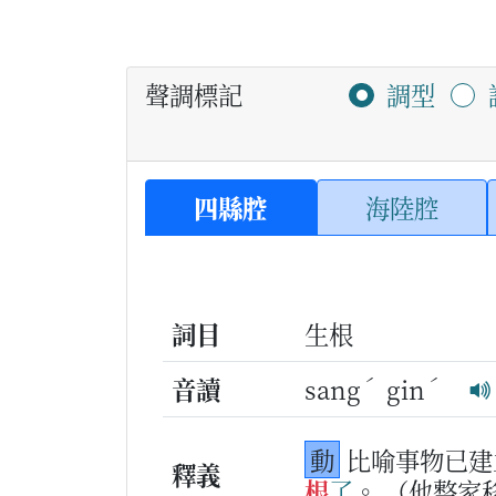
聲調標記
調型
四縣腔
海陸腔
詞目
生根
ˊ
ˊ
音讀
sang
gin
動
比喻事物已建
釋義
根
了
。
（他整家