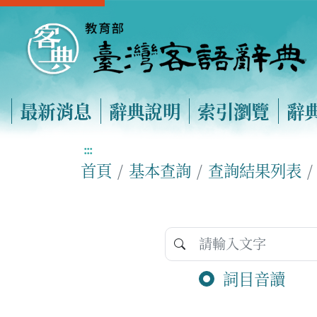
最新消息
辭典說明
索引瀏覽
辭
:::
首頁
基本查詢
查詢結果列表
詞目音讀