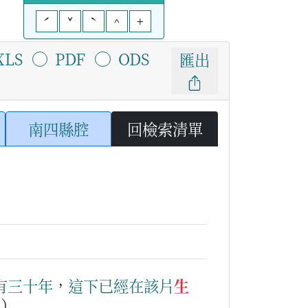
ˊ
ˇ
ˋ
^
+
XLS
PDF
ODS
匯出
南四縣腔
回檢索清單
有
三
十
年
，
這下
已經
在該
片
生
。）