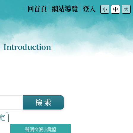
回首頁
網站導覽
登入
:::
小
中
大
Introduction
檢 索
定
聲調符號小鍵盤