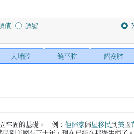
調值
調號
大埔腔
饒平腔
詔安腔
立牢固的基礎。
例：
佢
歸家
歸
屋
移民
到
美
國
移民到美國有三十年，現在已經在那邊生根了