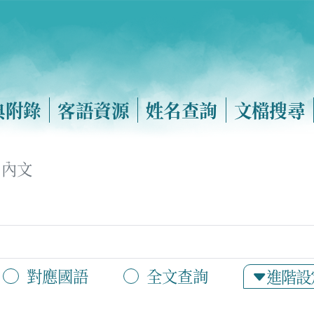
典附錄
客語資源
姓名查詢
文檔搜尋
內文
對應國語
全文查詢
進階設