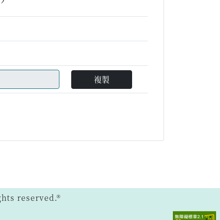
複製
ts reserved.®