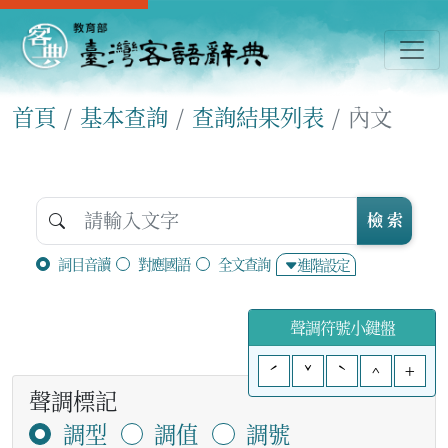
首頁
基本查詢
查詢結果列表
內文
檢 索
詞目音讀
對應國語
全文查詢
進階設定
聲調符號小鍵盤
ˊ
ˇ
ˋ
^
+
聲調標記
調型
調值
調號