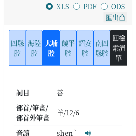
XLS
PDF
ODS
匯出
回檢
四縣
海陸
大埔
饒平
詔安
南四
索清
腔
腔
腔
腔
腔
縣腔
單
詞目
善
部首/筆畫/
羊/12/6
部首外筆畫
ˋ
音讀
shen