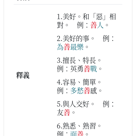
1.美好。和「惡」相
對。
例：
善
人
。
2.美好的事。
例：
為
善
最
樂
。
3.擅長、特長。
例：英勇
善
戰
。
釋義
4.容易、簡單。
例：
多
愁
善
感。
5.與人交好。
例：
友
善
。
6.熟悉、熟習。
例：
面
善
。