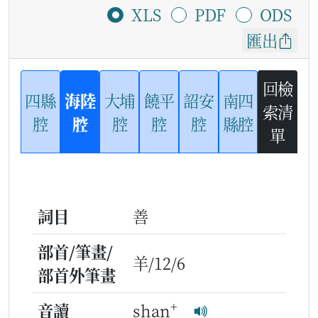
XLS
PDF
ODS
匯出
回檢
四縣
海陸
大埔
饒平
詔安
南四
索清
腔
腔
腔
腔
腔
縣腔
單
詞目
善
部首/筆畫/
羊/12/6
部首外筆畫
+
音讀
shan