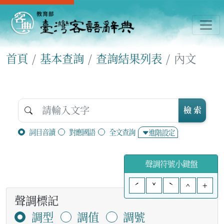
首頁
基本查詢
查詢結果列表
內文
檢 索
詞目音讀
對應國語
全文查詢
進階設定
聲調符號小鍵盤
ˊ
ˇ
ˋ
^
+
聲調標記
調型
調值
調號