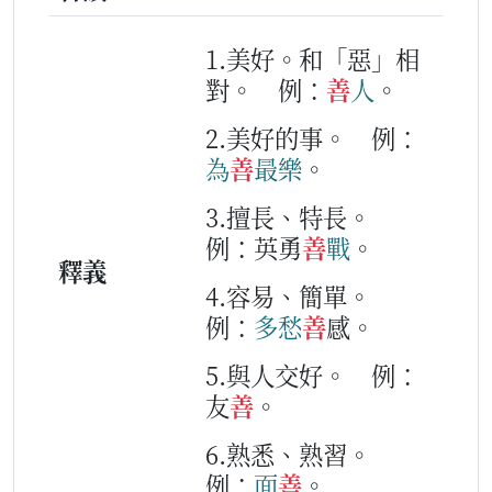
1.美好。和「惡」相
對。
例：
善
人
。
2.美好的事。
例：
為
善
最
樂
。
3.擅長、特長。
例：英勇
善
戰
。
釋義
4.容易、簡單。
例：
多
愁
善
感。
5.與人交好。
例：
友
善
。
6.熟悉、熟習。
例：
面
善
。