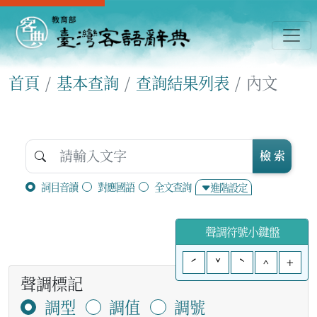
首頁
基本查詢
查詢結果列表
內文
檢 索
詞目音讀
對應國語
全文查詢
進階設定
聲調符號小鍵盤
ˊ
ˇ
ˋ
^
+
聲調標記
調型
調值
調號