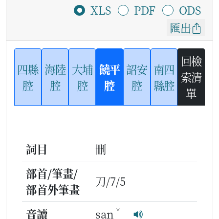
XLS
PDF
ODS
匯出
回檢
四縣
海陸
大埔
饒平
詔安
南四
索清
腔
腔
腔
腔
腔
縣腔
單
詞目
刪
部首/筆畫/
刀/7/5
部首外筆畫
ˇ
音讀
san