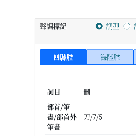
聲調標記
調型
四縣腔
海陸腔
詞目
刪
部首/筆
畫/部首外
刀/7/5
筆畫