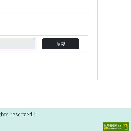
複製
ts reserved.®