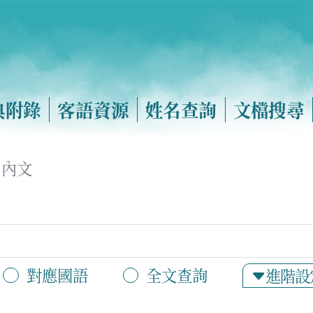
典附錄
客語資源
姓名查詢
文檔搜尋
內文
對應國語
全文查詢
進階設