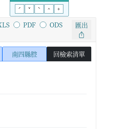
ˊ
ˇ
ˋ
^
+
XLS
PDF
ODS
匯出
南四縣腔
回檢索清單