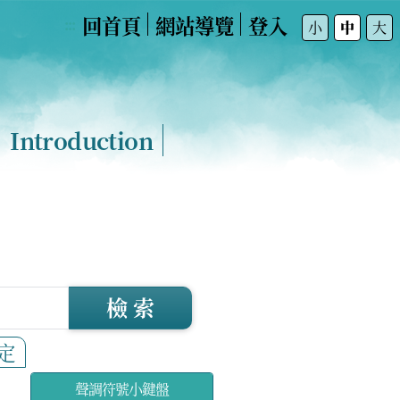
回首頁
網站導覽
登入
:::
小
中
大
Introduction
檢 索
定
聲調符號小鍵盤