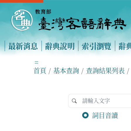
最新消息
辭典說明
索引瀏覽
辭
:::
首頁
基本查詢
查詢結果列表
詞目音讀