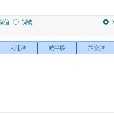
調值
調號
大埔腔
饒平腔
詔安腔