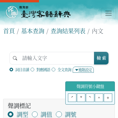
首頁
基本查詢
查詢結果列表
內文
檢 索
詞目音讀
對應國語
全文查詢
進階設定
聲調符號小鍵盤
ˊ
ˇ
ˋ
^
+
聲調標記
調型
調值
調號