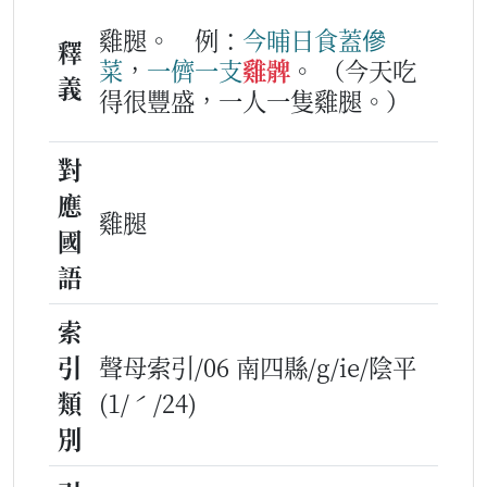
雞腿。
例：
今晡日
食
蓋傪
釋
菜
，
一
儕
一
支
雞髀
。
（今天吃
義
得很豐盛，一人一隻雞腿。）
對
應
雞腿
國
語
索
引
聲母索引/06 南四縣/g/ie/陰平
類
(1/ˊ/24)
別