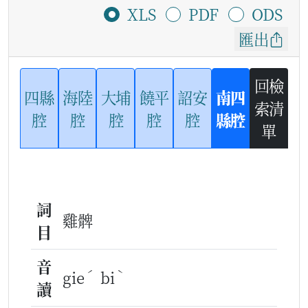
XLS
PDF
ODS
匯出
回檢
四縣
海陸
大埔
饒平
詔安
南四
索清
腔
腔
腔
腔
腔
縣腔
單
詞
雞髀
目
音
ˊ
ˋ
gie
bi
讀