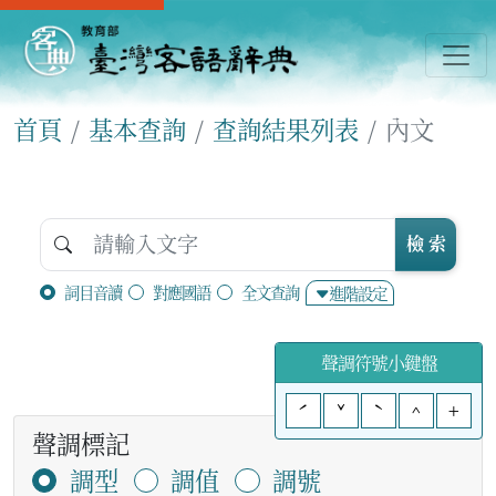
首頁
基本查詢
查詢結果列表
內文
檢 索
詞目音讀
對應國語
全文查詢
進階設定
聲調符號小鍵盤
ˊ
ˇ
ˋ
^
+
聲調標記
調型
調值
調號