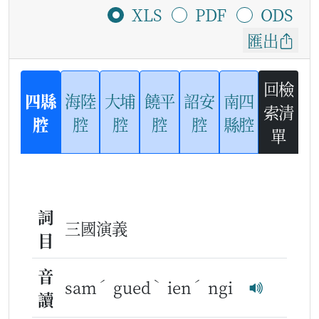
XLS
PDF
ODS
匯出
回檢
四縣
海陸
大埔
饒平
詔安
南四
索清
腔
腔
腔
腔
腔
縣腔
單
詞
三國演義
目
音
ˊ
ˋ
ˊ
sam
gued
ien
ngi
讀