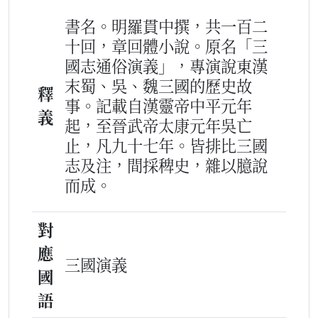
書名。明羅貫中撰，共一百二
十回，章回體小說。原名「三
國志通俗演義」，專演說東漢
末蜀、吳、魏三國的歷史故
釋
事。記載自漢靈帝中平元年
義
起，至晉武帝太康元年吳亡
止，凡九十七年。皆排比三國
志及注，間採稗史，雜以臆說
而成。
對
應
三國演義
國
語