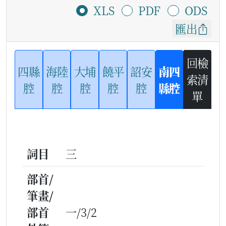
XLS
PDF
ODS
匯出
回檢
四縣
海陸
大埔
饒平
詔安
南四
索清
腔
腔
腔
腔
腔
縣腔
單
詞目
三
部首/
筆畫/
部首
一/3/2