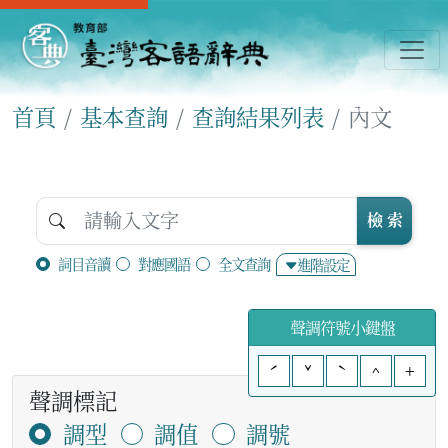
首頁
基本查詢
查詢結果列表
內文
檢 索
詞目音讀
對應國語
全文查詢
進階設定
聲調符號小鍵盤
ˊ
ˇ
ˋ
^
+
聲調標記
調型
調值
調號