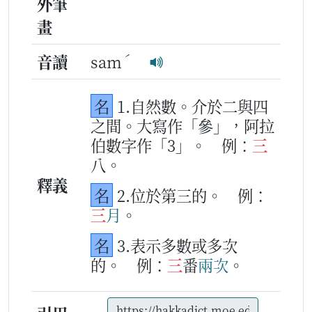
外筆
畫
ˊ
音讀
sam
名
1.自然數。介於二與四
之間。大寫作「參」，阿拉
伯數字作「3」。
例：
三
八。
釋義
名
2.位於第三的。
例：
三
月
。
名
3.表示多數或多次
的。
例：
三
番
兩
次
。