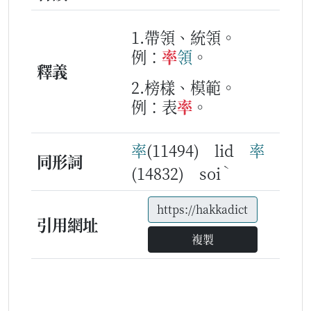
1.帶領、統領。
例：
率
領
。
釋義
2.榜樣、模範。
例：表
率
。
率
(11494) lid
率
同形詞
ˋ
(14832) soi
引用網址
複製