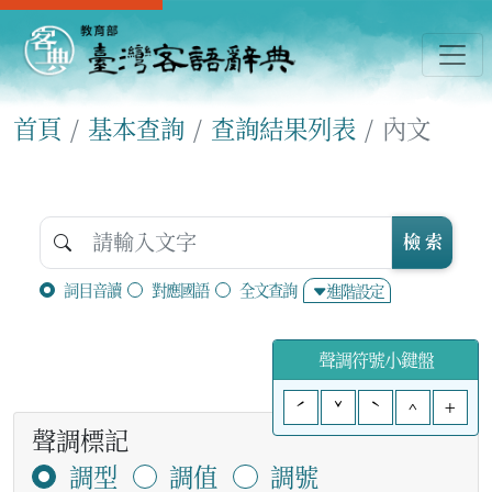
首頁
基本查詢
查詢結果列表
內文
檢 索
詞目音讀
對應國語
全文查詢
進階設定
聲調符號小鍵盤
ˊ
ˇ
ˋ
^
+
聲調標記
調型
調值
調號