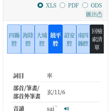
XLS
PDF
ODS
匯出
回檢
四縣
海陸
大埔
饒平
詔安
南四
索清
腔
腔
腔
腔
腔
縣腔
單
詞目
率
部首/筆畫/
玄/11/6
部首外筆畫
ˋ
音讀
sai