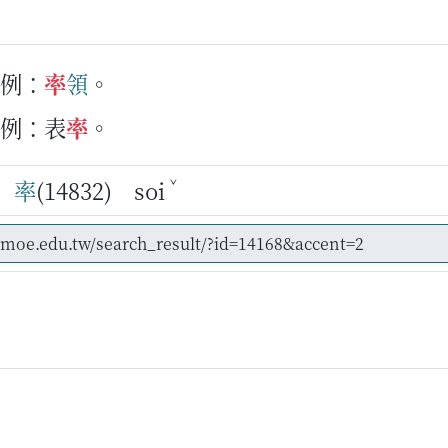
例：
率
領
。
例：表
率
。
ˇ
率
(14832) soi