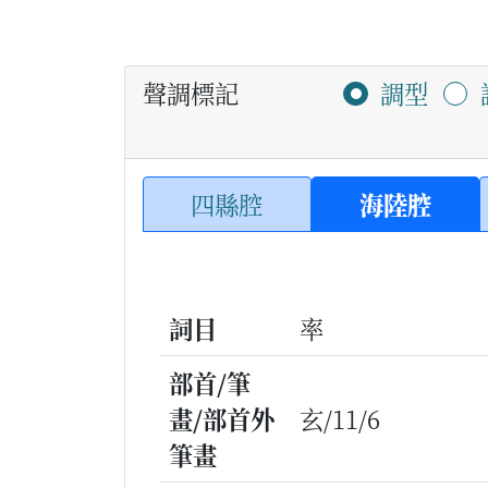
聲調標記
調型
四縣腔
海陸腔
詞目
率
部首/筆
畫/部首外
玄/11/6
筆畫