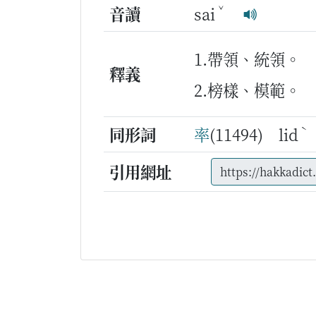
ˇ
音讀
sai
1.帶領、統領。
釋義
2.榜樣、模範。
ˋ
同形詞
率
(11494) lid
引用網址