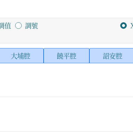
調值
調號
大埔腔
饒平腔
詔安腔