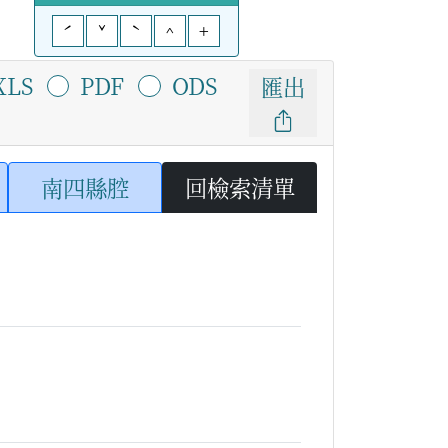
ˊ
ˇ
ˋ
^
+
XLS
PDF
ODS
匯出
南四縣腔
回檢索清單