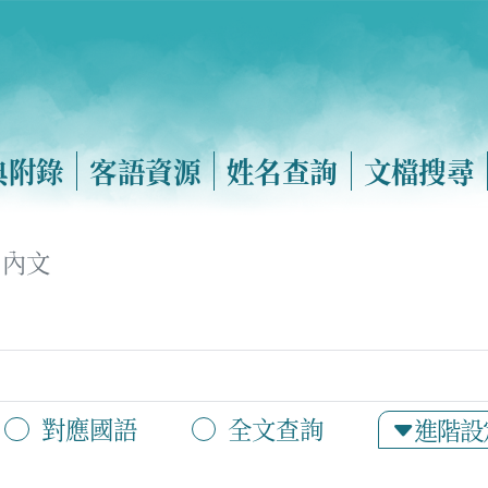
典附錄
客語資源
姓名查詢
文檔搜尋
內文
對應國語
全文查詢
進階設