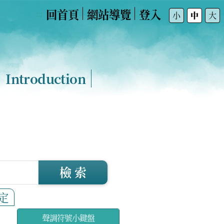
回首頁
網站導覽
登入
:::
小
中
大
Introduction
檢 索
定
聲調符號小鍵盤