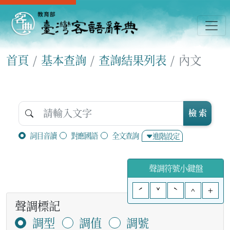
首頁
基本查詢
查詢結果列表
內文
檢 索
詞目音讀
對應國語
全文查詢
進階設定
聲調符號小鍵盤
ˊ
ˇ
ˋ
^
+
聲調標記
調型
調值
調號