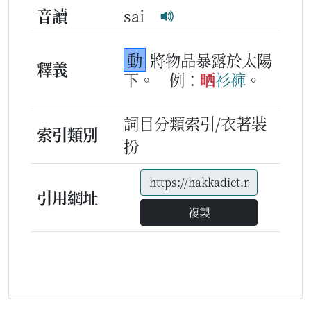
音讀
sai
動
將物品暴露於太陽
釋義
下。
例：
晒
衫褲
。
詞目分類索引/衣著裝
索引類別
扮
引用網址
複製