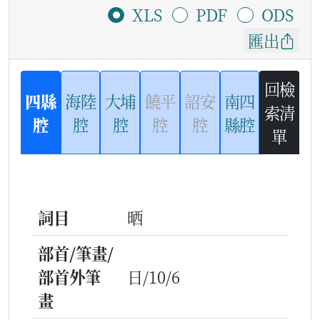
XLS
PDF
ODS
匯出
回檢
四縣
海陸
大埔
饒平
詔安
南四
索清
腔
腔
腔
腔
腔
縣腔
單
詞目
晒
部首/筆畫/
部首外筆
日/10/6
畫