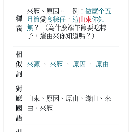
來歷、原因。
例：
做麼个
五
釋
月節
愛
食
粽仔
，
這
由來
你
知
無
？
（為什麼端午節要吃粽
義
子，這由來你知道嗎？）
相
似
來源
、
來歷
、
原因
、
原由
詞
對
應
由來、原因、原由、緣由、來
國
由、來歷
語