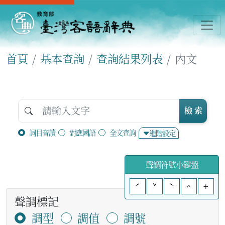
首頁
基本查詢
查詢結果列表
內文
檢 索
詞目音讀
對應國語
全文查詢
進階設定
聲調符號小鍵盤
ˊ
ˇ
ˋ
^
+
聲調標記
調型
調值
調號