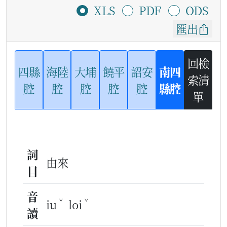
XLS
PDF
ODS
匯出
回檢
四縣
海陸
大埔
饒平
詔安
南四
索清
腔
腔
腔
腔
腔
縣腔
單
詞
由來
目
音
ˇ
ˇ
iu
loi
讀