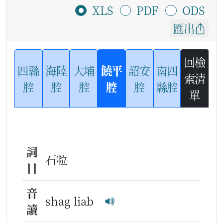
XLS
PDF
ODS
匯出
回檢
四縣
海陸
大埔
饒平
詔安
南四
索清
腔
腔
腔
腔
腔
縣腔
單
詞
石粒
目
音
shag liab
讀