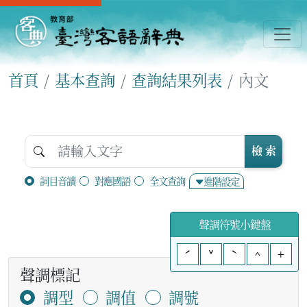
首頁
基本查詢
查詢結果列表
內文
檢 索
詞目音讀
對應國語
全文查詢
進階設定
聲調符號小鍵盤
ˊ
ˇ
ˋ
^
+
聲調標記
調型
調值
調號