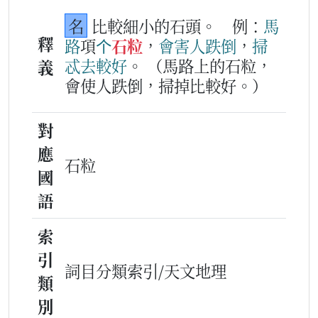
名
比較細小的石頭。
例：
馬
釋
路
項
个
石粒
，
會
害
人
跌倒
，
掃
忒
去
較
好
。
（馬路上的石粒，
義
會使人跌倒，掃掉比較好。）
對
應
石粒
國
語
索
引
詞目分類索引/天文地理
類
別