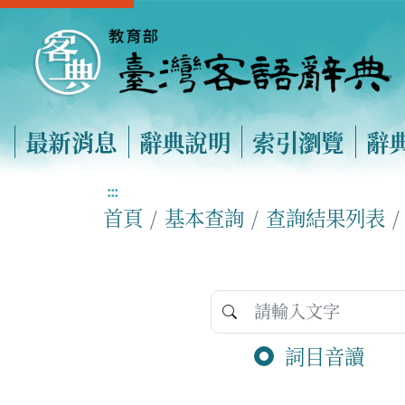
最新消息
辭典說明
索引瀏覽
辭
:::
首頁
基本查詢
查詢結果列表
詞目音讀