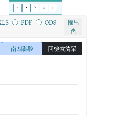
ˊ
ˇ
ˋ
^
+
XLS
PDF
ODS
匯出
南四縣腔
回檢索清單