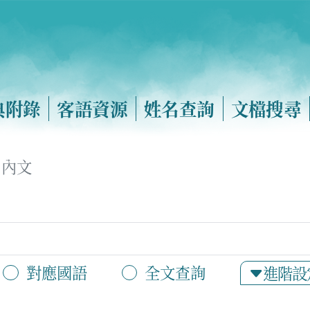
典附錄
客語資源
姓名查詢
文檔搜尋
內文
對應國語
全文查詢
進階設