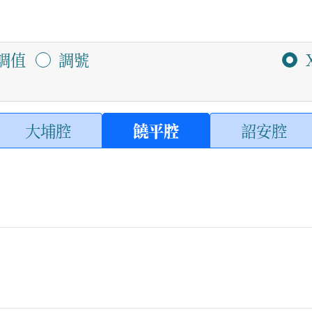
調值
調號
大埔腔
饒平腔
詔安腔