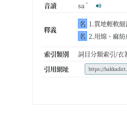
ˇ
音讀
sa
名
1.質地輕軟
釋義
名
2.用綿、麻
索引類別
詞目分類索引/衣
引用網址