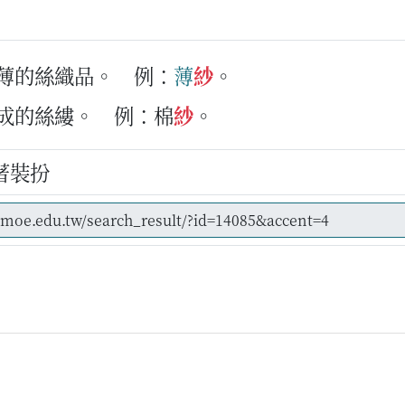
細薄的絲織品。
例：
薄
紗
。
紡成的絲縷。
例：棉
紗
。
著裝扮