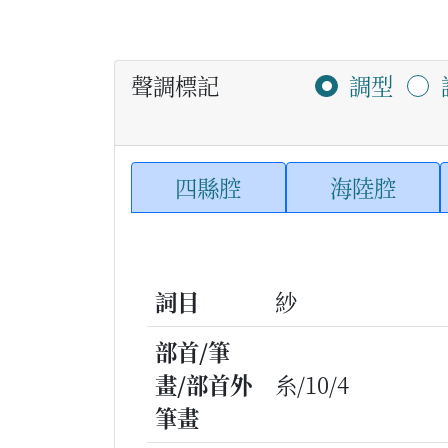
聲調標記
調型
四縣腔
海陸腔
詞目
紗
部首/筆
畫/部首外
糸/10/4
筆畫