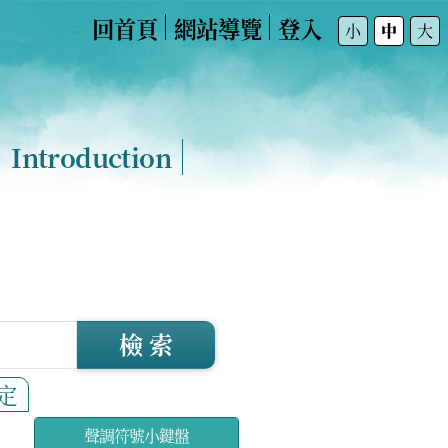
回首頁
網站導覽
登入
:::
小
中
大
Introduction
檢 索
定
聲調符號小鍵盤