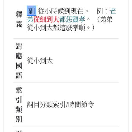
副
從小時候到現在。
例：
老
釋
弟
從細到大
都
恁
賢孝
。
（弟弟
義
從小到大都這麼孝順。）
對
應
從小到大
國
語
索
引
詞目分類索引/時間節令
類
別