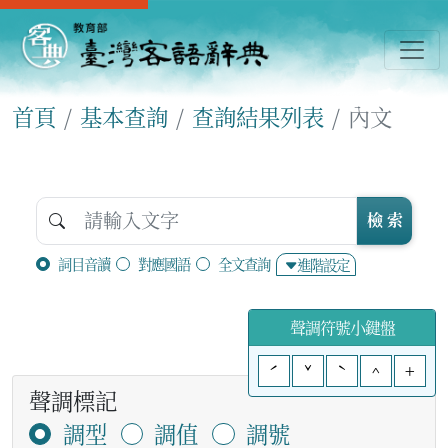
首頁
基本查詢
查詢結果列表
內文
檢 索
詞目音讀
對應國語
全文查詢
進階設定
聲調符號小鍵盤
ˊ
ˇ
ˋ
^
+
聲調標記
調型
調值
調號