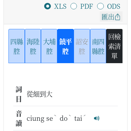
XLS
PDF
ODS
匯出
回檢
四縣
海陸
大埔
饒平
詔安
南四
索清
腔
腔
腔
腔
腔
縣腔
單
詞
從細到大
目
音
ˋ
ˋ
ˊ
ciung se
do
tai
讀