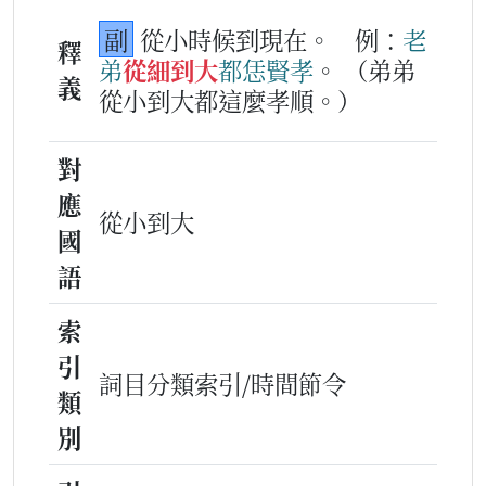
副
從小時候到現在。
例：
老
釋
弟
從細到大
都
恁
賢孝
。
（弟弟
義
從小到大都這麼孝順。）
對
應
從小到大
國
語
索
引
詞目分類索引/時間節令
類
別