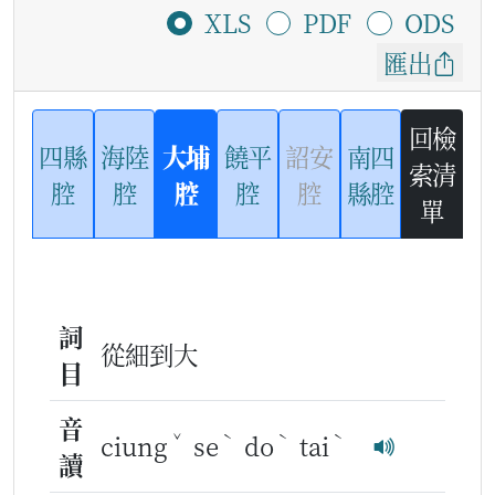
XLS
PDF
ODS
匯出
回檢
四縣
海陸
大埔
饒平
詔安
南四
索清
腔
腔
腔
腔
腔
縣腔
單
詞
從細到大
目
音
ˇ
ˋ
ˋ
ˋ
ciung
se
do
tai
讀