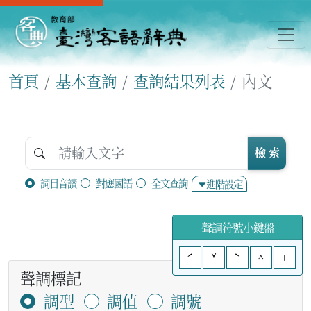
首頁
基本查詢
查詢結果列表
內文
檢 索
詞目音讀
對應國語
全文查詢
進階設定
聲調符號小鍵盤
ˊ
ˇ
ˋ
^
+
聲調標記
調型
調值
調號