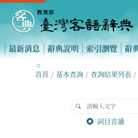
最新消息
辭典說明
索引瀏覽
辭
:::
首頁
基本查詢
查詢結果列表
詞目音讀