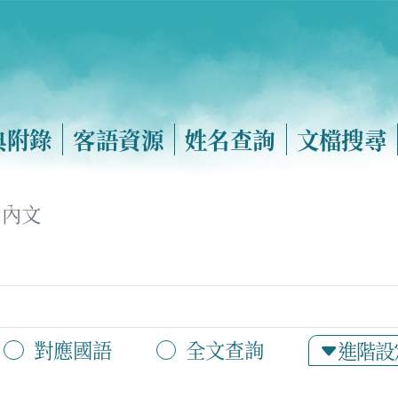
典附錄
客語資源
姓名查詢
文檔搜尋
內文
對應國語
全文查詢
進階設