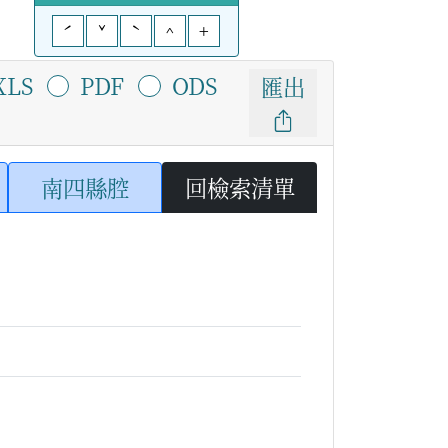
ˊ
ˇ
ˋ
^
+
XLS
PDF
ODS
匯出
南四縣腔
回檢索清單