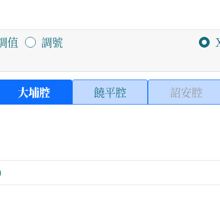
調值
調號
大埔腔
饒平腔
詔安腔