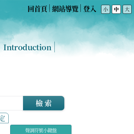
回首頁
網站導覽
登入
:::
小
中
大
Introduction
檢 索
定
聲調符號小鍵盤