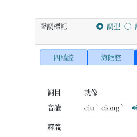
聲調標記
調型
四縣腔
海陸腔
詞目
就像
ˋ
ˋ
音讀
ciu
ciong
釋義