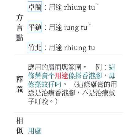
ˋ
卓蘭
：用途 rhiung tu
方
ˋ
言
平鎮
：用途 iung tu
點
竹北
：用途 rhiung tu
應用的層面與範圍。
例：
這
條
藥膏
个
用途
係
搽
香港腳
，
毋
釋
係
搽
蚊仔
叼
。
（這條藥膏的用
義
途是治療香港腳，不是治療蚊
子叮咬。）
相
似
用處