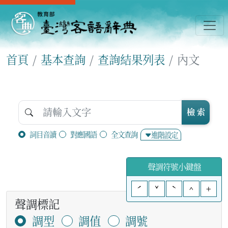
首頁
基本查詢
查詢結果列表
內文
檢 索
詞目音讀
對應國語
全文查詢
進階設定
聲調符號小鍵盤
ˊ
ˇ
ˋ
^
+
聲調標記
調型
調值
調號