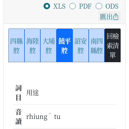
XLS
PDF
ODS
匯出
回檢
四縣
海陸
大埔
饒平
詔安
南四
索清
腔
腔
腔
腔
腔
縣腔
單
詞
用途
目
音
ˊ
rhiung
tu
讀