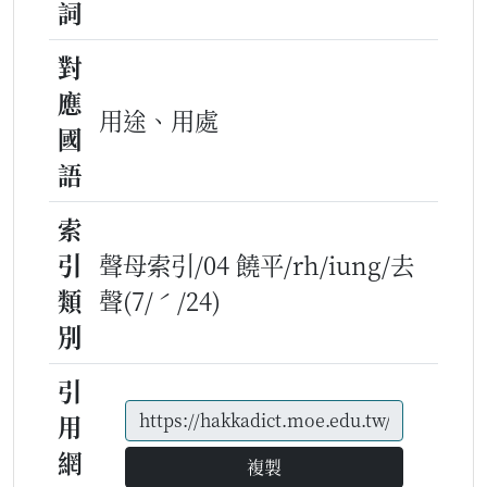
詞
對
應
用途、用處
國
語
索
引
聲母索引/04 饒平/rh/iung/去
類
聲(7/ˊ/24)
別
引
用
網
複製