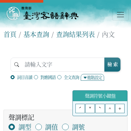
首頁
基本查詢
查詢結果列表
內文
檢 索
詞目音讀
對應國語
全文查詢
進階設定
聲調符號小鍵盤
ˊ
ˇ
ˋ
^
+
聲調標記
調型
調值
調號