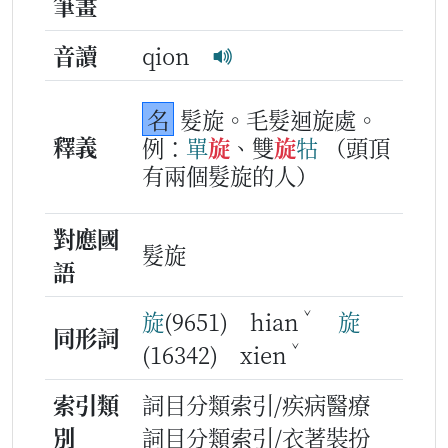
筆畫
音讀
qion
名
髮旋。毛髮迴旋處。
釋義
例：
單
旋
、雙
旋
牯
（頭頂
有兩個髮旋的人）
對應國
髮旋
語
ˇ
旋
(9651) hian
旋
同形詞
ˇ
(16342) xien
索引類
詞目分類索引/疾病醫療
別
詞目分類索引/衣著裝扮