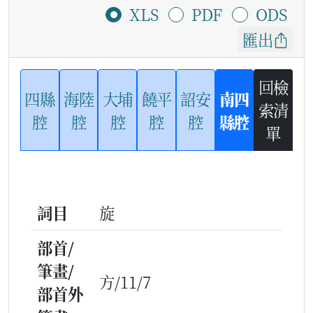
XLS
PDF
ODS
匯出
回檢
四縣
海陸
大埔
饒平
詔安
南四
索清
腔
腔
腔
腔
腔
縣腔
單
詞目
旋
部首/
筆畫/
方/11/7
部首外