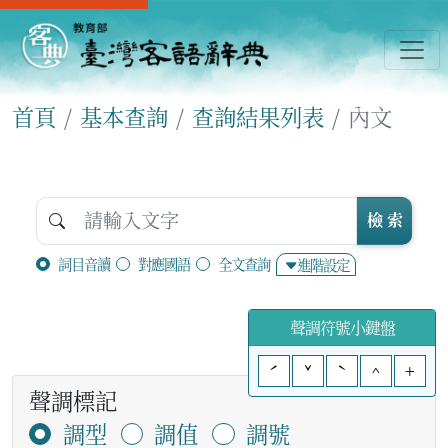
首頁
基本查詢
查詢結果列表
內文
檢 索
詞目音讀
對應國語
全文查詢
進階設定
聲調符號小鍵盤
ˊ
ˇ
ˋ
^
+
聲調標記
調型
調值
調號