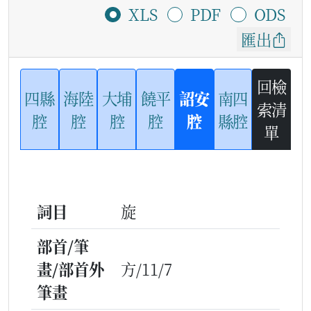
XLS
PDF
ODS
匯出
回檢
四縣
海陸
大埔
饒平
詔安
南四
索清
腔
腔
腔
腔
腔
縣腔
單
詞目
旋
部首/筆
畫/部首外
方/11/7
筆畫