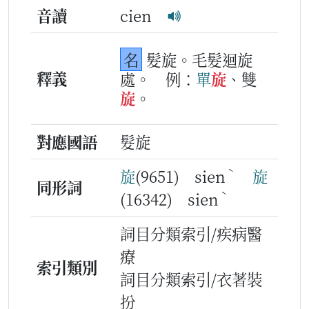
音讀
cien
名
髮旋。毛髮迴旋
釋義
處。
例：
單
旋
、雙
旋
。
對應國語
髮旋
ˋ
旋
(9651) sien
旋
同形詞
ˋ
(16342) sien
詞目分類索引/疾病醫
療
索引類別
詞目分類索引/衣著裝
扮