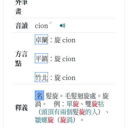
外筆
畫
ˊ
音讀
cion
卓蘭
：旋 cion
方言
平鎮
：旋 cion
點
竹北
：旋 cion
名
髮旋。毛髮迴旋處。旋
渦。
例：
單
旋
、雙
旋
牯
釋義
（
頭
頂
有
兩
個
髮
旋
的
人
）、
皺螺
旋
（
旋
渦
）。