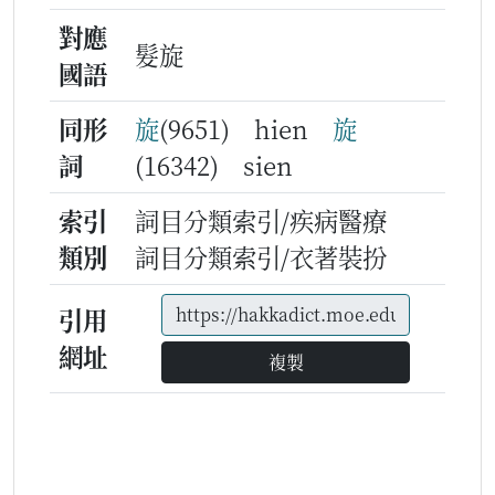
對應
髮旋
國語
同形
旋
(9651) hien
旋
詞
(16342) sien
索引
詞目分類索引/疾病醫療
類別
詞目分類索引/衣著裝扮
引用
網址
複製