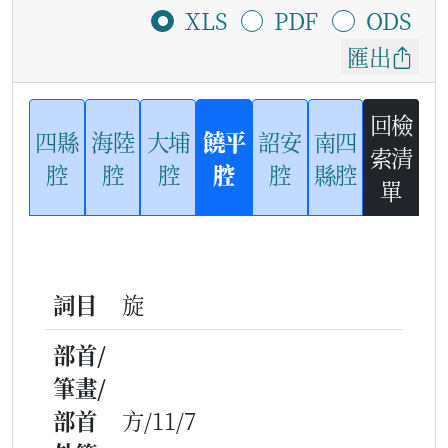
XLS
PDF
ODS
匯出
回檢
四縣
海陸
大埔
饒平
詔安
南四
索清
腔
腔
腔
腔
腔
縣腔
單
詞目
旋
部首/
筆畫/
部首
方/11/7