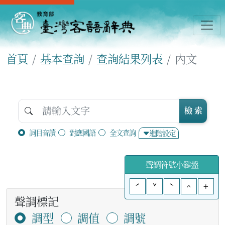
首頁
基本查詢
查詢結果列表
內文
檢 索
詞目音讀
對應國語
全文查詢
進階設定
聲調符號小鍵盤
ˊ
ˇ
ˋ
^
+
聲調標記
調型
調值
調號