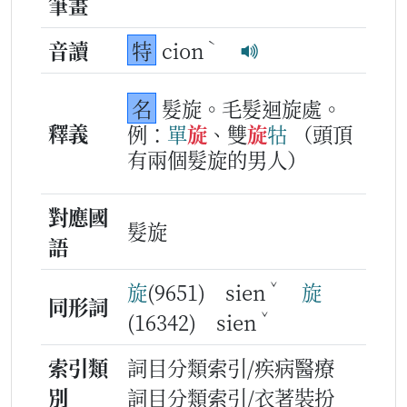
筆畫
ˋ
音讀
特
cion
名
髮旋。毛髮迴旋處。
釋義
例：
單
旋
、雙
旋
牯
（頭頂
有兩個髮旋的男人）
對應國
髮旋
語
ˇ
旋
(9651) sien
旋
同形詞
ˇ
(16342) sien
索引類
詞目分類索引/疾病醫療
別
詞目分類索引/衣著裝扮