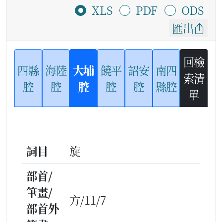
XLS
PDF
ODS
匯出
回檢
四縣
海陸
大埔
饒平
詔安
南四
索清
腔
腔
腔
腔
腔
縣腔
單
詞目
旋
部首/
筆畫/
方/11/7
部首外