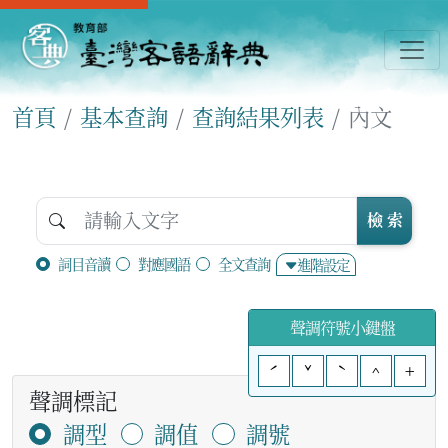
首頁
基本查詢
查詢結果列表
內文
檢 索
詞目音讀
對應國語
全文查詢
進階設定
聲調符號小鍵盤
ˊ
ˇ
ˋ
^
+
聲調標記
調型
調值
調號