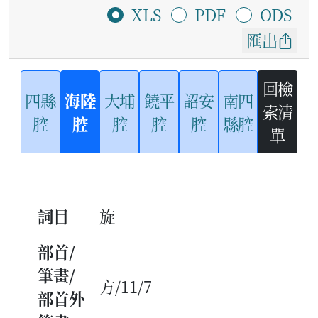
XLS
PDF
ODS
匯出
回檢
四縣
海陸
大埔
饒平
詔安
南四
索清
腔
腔
腔
腔
腔
縣腔
單
詞目
旋
部首/
筆畫/
方/11/7
部首外