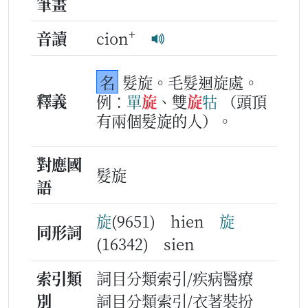
筆畫
+
音讀
cion
名
髮旋。毛髮迴旋處。
釋義
例：
單
旋
、雙
旋
牯
（頭頂
有兩個髮旋的人）。
對應國
髮旋
語
旋
(9651) hien
旋
同形詞
(16342) sien
索引類
詞目分類索引/疾病醫療
別
詞目分類索引/衣著裝扮