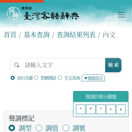
首頁
基本查詢
查詢結果列表
內文
檢 索
詞目音讀
對應國語
全文查詢
進階設定
聲調符號小鍵盤
ˊ
ˇ
ˋ
^
+
聲調標記
調型
調值
調號