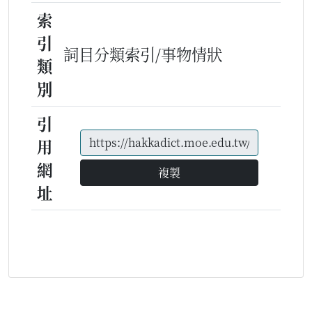
索
引
詞目分類索引/事物情狀
類
別
引
用
網
複製
址