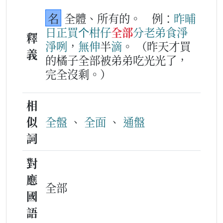
名
全體、所有的。
例：
昨晡
日
正
買
个
柑仔
全部
分
老弟
食淨
釋
淨
咧
，
無
伸
半
滴
。
（昨天才買
義
的橘子全部被弟弟吃光光了，
完全沒剩。）
相
似
全盤
、
全面
、
通盤
詞
對
應
全部
國
語