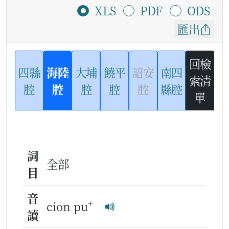
XLS
PDF
ODS
匯出
回檢
四縣
海陸
大埔
饒平
詔安
南四
索清
腔
腔
腔
腔
腔
縣腔
單
詞
全部
目
音
+
cion pu
讀