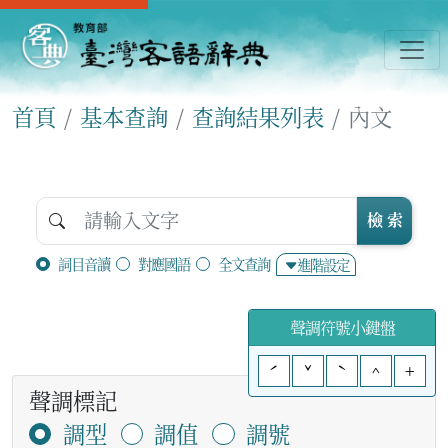
首頁
基本查詢
查詢結果列表
內文
檢 索
詞目音讀
對應國語
全文查詢
進階設定
聲調符號小鍵盤
ˊ
ˇ
ˋ
^
+
聲調標記
調型
調值
調號