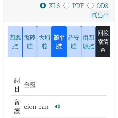
XLS
PDF
ODS
匯出
回檢
四縣
海陸
大埔
饒平
詔安
南四
索清
腔
腔
腔
腔
腔
縣腔
單
詞
全盤
目
音
cion pan
讀