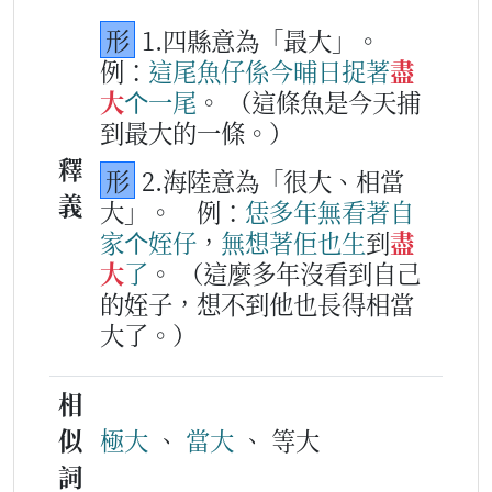
形
1.四縣意為「最大」。
例：
這
尾
魚仔
係
今晡日
捉著
盡
大
个
一
尾
。
（這條魚是今天捕
到最大的一條。）
釋
形
2.海陸意為「很大、相當
義
大」。
例：
恁
多
年
無
看著
自
家
个
姪仔
，
無想著
佢
也
生
到
盡
大
了
。
（這麼多年沒看到自己
的姪子，想不到他也長得相當
大了。）
相
似
極大
、
當大
、 等大
詞