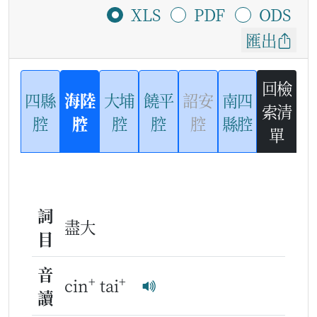
XLS
PDF
ODS
匯出
回檢
四縣
海陸
大埔
饒平
詔安
南四
索清
腔
腔
腔
腔
腔
縣腔
單
詞
盡大
目
音
+
+
cin
tai
讀