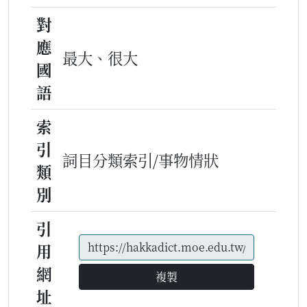
對
應
最大、很大
國
語
索
引
詞目分類索引/事物情狀
類
別
引
用
網
複製
址