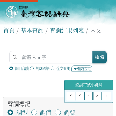
首頁
基本查詢
查詢結果列表
內文
檢 索
詞目音讀
對應國語
全文查詢
進階設定
聲調符號小鍵盤
ˊ
ˇ
ˋ
^
+
聲調標記
調型
調值
調號