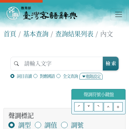
首頁
基本查詢
查詢結果列表
內文
檢 索
詞目音讀
對應國語
全文查詢
進階設定
聲調符號小鍵盤
ˊ
ˇ
ˋ
^
+
聲調標記
調型
調值
調號