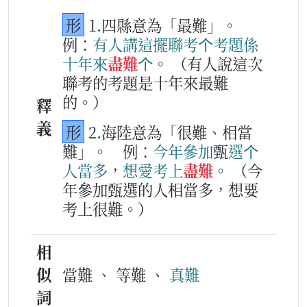
形
1.四縣意為「最難」。
例：
有
人
講
這擺
聯
考
个
考
題
係
十
年
來
盡難
个
。
（有人說這次
聯考的考題是十年來最難
的。）
釋
義
形
2.海陸意為「很難、相當
難」。
例：
今年
參加
甄
選
个
人
當多
，
想愛
考
上
盡難
。
（今
年參加甄選的人相當多，想要
考上很難。）
相
似
當難 、 等難 、
真難
詞