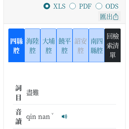
XLS
PDF
ODS
匯出
回檢
四縣
海陸
大埔
饒平
詔安
南四
索清
腔
腔
腔
腔
腔
縣腔
單
詞
盡難
目
音
ˇ
qin nan
讀