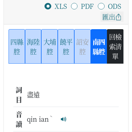
XLS
PDF
ODS
匯出
回檢
四縣
海陸
大埔
饒平
詔安
南四
索清
腔
腔
腔
腔
腔
縣腔
單
詞
盡遠
目
音
ˋ
qin ian
讀