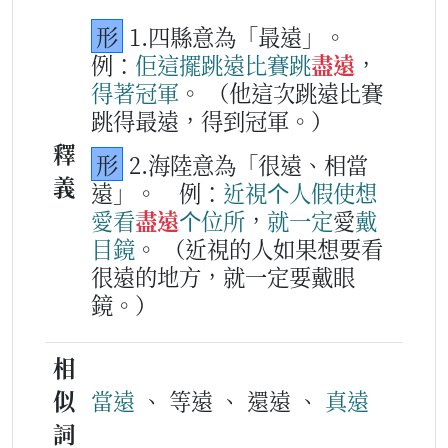
形
1.四縣意為「最遠」。
例：
佢
這擺
跳遠
比賽
跳
盡遠
，
得著
冠軍
。
（他這次跳遠比賽
跳得最遠，得到冠軍。）
釋
形
2.海陸意為「很遠、相當
義
遠」。
例：
近視
个
人
假使
想
愛
看
盡遠
个
位所
，
就
一定
愛
戴
目鏡
。
（近視的人如果想要看
很遠的地方，就一定要戴眼
鏡。）
相
似
當遠
、 等遠 、 還遠 、
真遠
詞