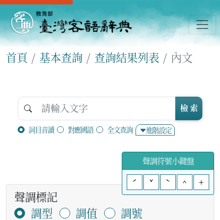
首頁
基本查詢
查詢結果列表
內文
檢 索
詞目音讀
對應國語
全文查詢
進階設定
聲調符號小鍵盤
ˊ
ˇ
ˋ
^
+
聲調標記
調型
調值
調號