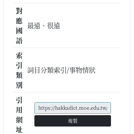
對
應
最遠、很遠
國
語
索
引
詞目分類索引/事物情狀
類
別
引
用
網
複製
址