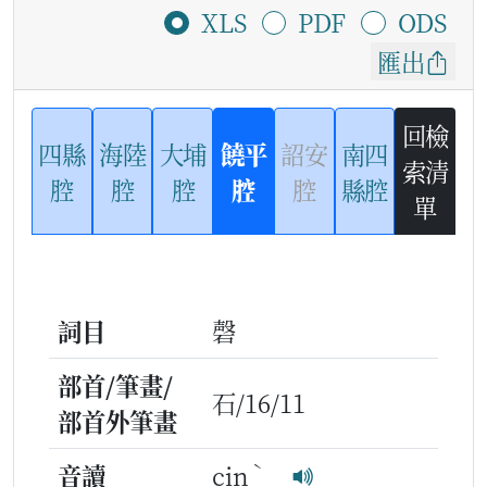
XLS
PDF
ODS
匯出
回檢
四縣
海陸
大埔
饒平
詔安
南四
索清
腔
腔
腔
腔
腔
縣腔
單
詞目
磬
部首/筆畫/
石/16/11
部首外筆畫
ˋ
音讀
cin