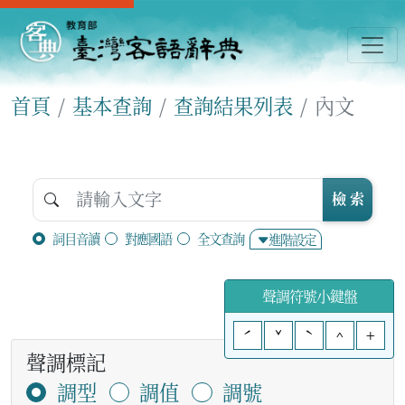
首頁
基本查詢
查詢結果列表
內文
檢 索
詞目音讀
對應國語
全文查詢
進階設定
聲調符號小鍵盤
ˊ
ˇ
ˋ
^
+
聲調標記
調型
調值
調號