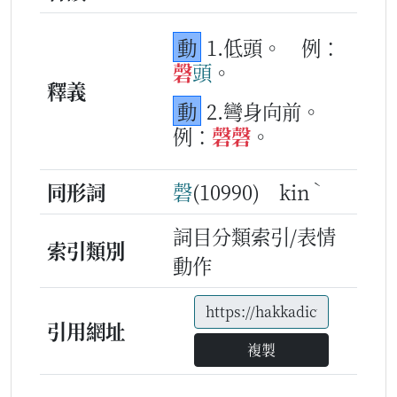
動
1.低頭。
例：
磬
頭
。
釋義
動
2.彎身向前。
例：
磬
磬
。
ˋ
同形詞
磬
(10990) kin
詞目分類索引/表情
索引類別
動作
引用網址
複製