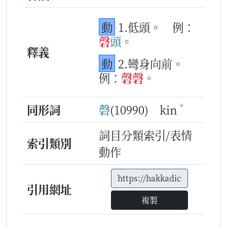
動
1.低頭。
例：
磬
頭
。
釋義
動
2.彎身向前。
例：
磬
磬
。
ˇ
同形詞
磬
(10990) kin
詞目分類索引/表情
索引類別
動作
引用網址
複製