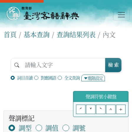
首頁
基本查詢
查詢結果列表
內文
檢 索
詞目音讀
對應國語
全文查詢
進階設定
聲調符號小鍵盤
ˊ
ˇ
ˋ
^
+
聲調標記
調型
調值
調號