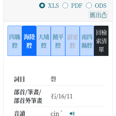
XLS
PDF
ODS
匯出
回檢
四縣
海陸
大埔
饒平
詔安
南四
索清
腔
腔
腔
腔
腔
縣腔
單
詞目
磬
部首/筆畫/
石/16/11
部首外筆畫
ˇ
音讀
cin