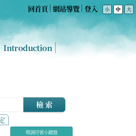
回首頁
網站導覽
登入
:::
小
中
大
Introduction
檢 索
定
聲調符號小鍵盤