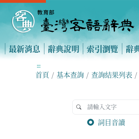
最新消息
辭典說明
索引瀏覽
辭
:::
首頁
基本查詢
查詢結果列表
詞目音讀