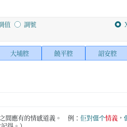
調值
調號
大埔腔
饒平腔
詔安腔
之間應有的情感道義。
例：
佢
對
𠊎
个
情義
，

會記得。）