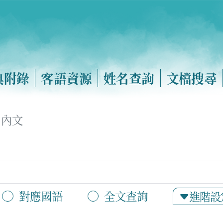
典附錄
客語資源
姓名查詢
文檔搜尋
內文
對應國語
全文查詢
進階設