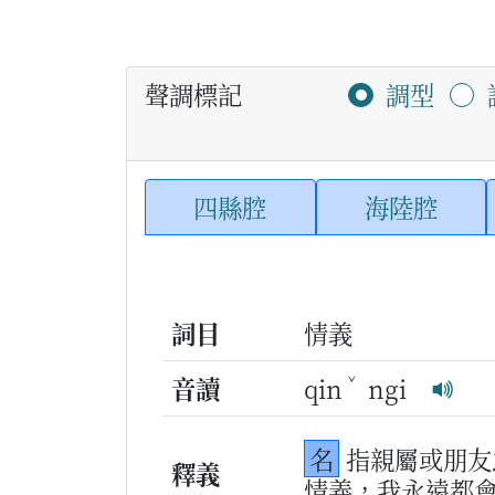
聲調標記
調型
四縣腔
海陸腔
詞目
情義
ˇ
音讀
qin
ngi
名
指親屬或朋友
釋義
情義，我永遠都