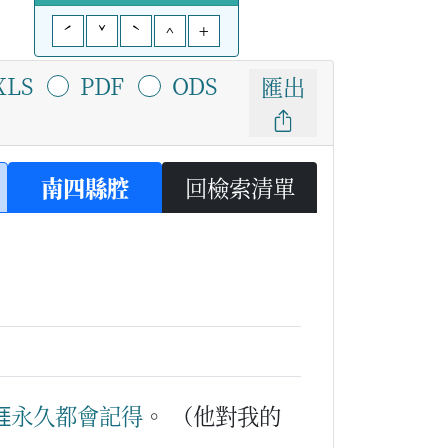
ˊ
ˇ
ˋ
^
+
XLS
PDF
ODS
匯出
南四縣腔
回檢索清單

永久
都會
記得
。
（他對我的